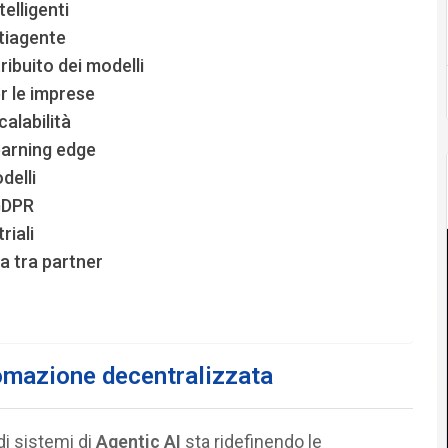
elligenti
tiagente
ibuito dei modelli
r le imprese
calabilità
earning edge
delli
GDPR
riali
a tra partner
omazione decentralizzata
i sistemi di
Agentic AI
sta ridefinendo le