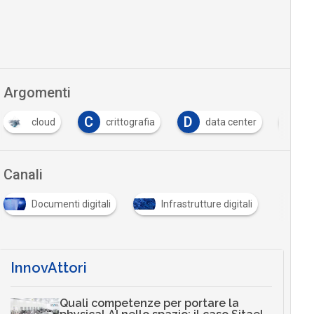
Argomenti
C
D
D
crittografia
data center
dati personali
Canali
Documenti digitali
Infrastrutture digitali
InnovAttori
Quali competenze per portare la