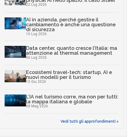
physical AI nello spazio: il caso Sitael
22 Lug 2026
AI in azienda, perché gestire il
cambiamento è anche una questione
di sicurezza
10 Lug 2026
Data center, quanto cresce l’Italia: ma
attenzione al thermal management
06 Lug 2026
Ecosistemi travel-tech: startup, AI e
nuovi modelli per il turismo
15 Giu 2026
L’IA nel turismo corre, ma non per tutti:
la mappa italiana e globale
08 Mag 2026
Vedi tutti gli approfondimenti >