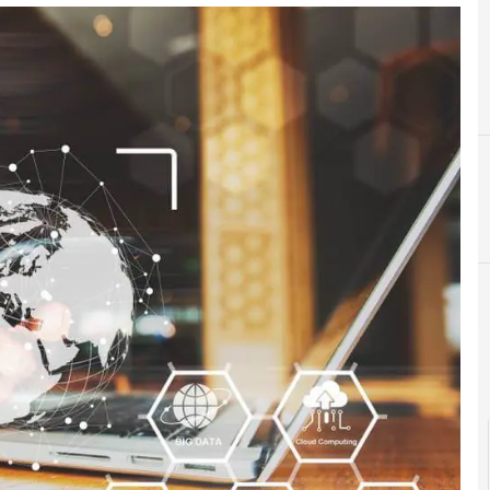
F
formaz