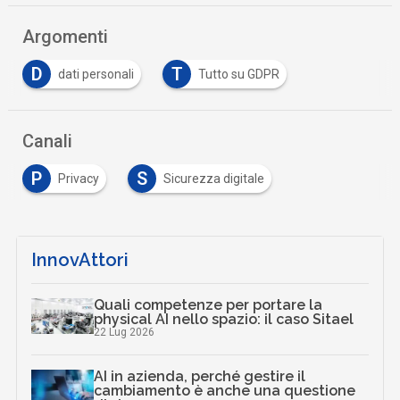
Argomenti
D
T
dati personali
Tutto su GDPR
Canali
P
S
Privacy
Sicurezza digitale
InnovAttori
Quali competenze per portare la
physical AI nello spazio: il caso Sitael
22 Lug 2026
AI in azienda, perché gestire il
cambiamento è anche una questione