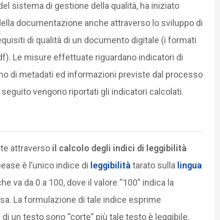
el sistema di gestione della qualità, ha iniziato
ità della documentazione anche attraverso lo sviluppo di
quisiti di qualità di un documento digitale (i formati
pdf). Le misure effettuate riguardano indicatori di
 meno di metadati ed informazioni previste dal processo
guito vengono riportati gli indicatori calcolati.
ate attraverso
il calcolo degli indici di leggibilità
lpease è l’unico indice di
leggibilità
tarato sulla
lingua
che va da 0 a 100, dove il valore “100” indica la
 bassa. La formulazione di tale indice esprime
di un testo sono “corte” più tale testo è leggibile.