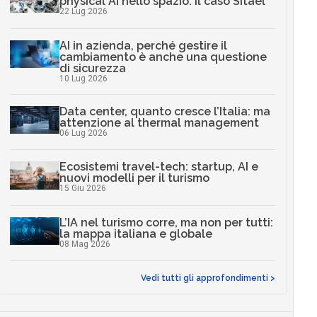
physical AI nello spazio: il caso Sitael
22 Lug 2026
AI in azienda, perché gestire il
cambiamento è anche una questione
di sicurezza
10 Lug 2026
Data center, quanto cresce l’Italia: ma
attenzione al thermal management
06 Lug 2026
Ecosistemi travel-tech: startup, AI e
nuovi modelli per il turismo
15 Giu 2026
L’IA nel turismo corre, ma non per tutti:
la mappa italiana e globale
08 Mag 2026
Vedi tutti gli approfondimenti >