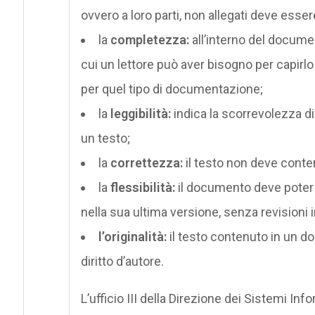
ovvero a loro parti, non allegati deve essere
la
completezza:
all’interno del docume
cui un lettore può aver bisogno per capirlo 
per quel tipo di documentazione;
la
leggibilità:
indica la scorrevolezza di 
un testo;
la
correttezza:
il testo non deve contene
la
flessibilità:
il documento deve poter 
nella sua ultima versione, senza revisioni i
l’originalità:
il testo contenuto in un d
diritto d’autore.
L’ufficio III della Direzione dei Sistemi Inf