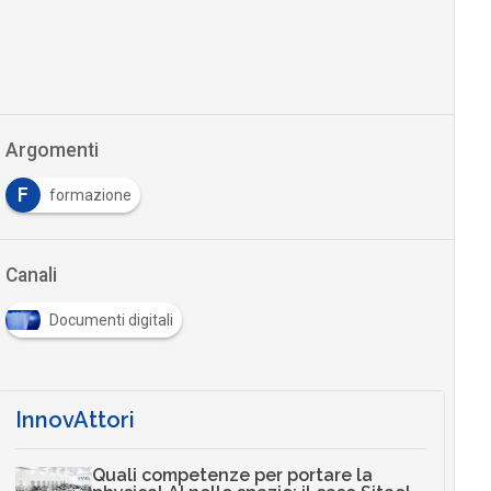
Argomenti
F
formazione
Canali
Documenti digitali
InnovAttori
Quali competenze per portare la