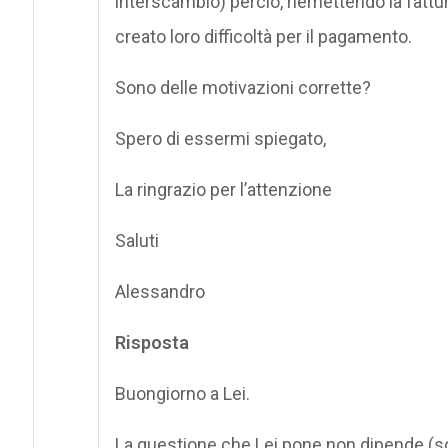
interscambio) perciò, riemettendo la fattura
creato loro difficoltà per il pagamento.
Sono delle motivazioni corrette?
Spero di essermi spiegato,
La ringrazio per l’attenzione
Saluti
Alessandro
Risposta
Buongiorno a Lei.
La questione che Lei pone non dipende (sol