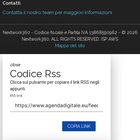
Contatti
Contatta il nostro team per maggiori informazioni
Nextwork360 - Codice fiscale e Partita IVA 13868590962 - © 2026
Nextwork360. ALL RIGHTS RESERVED. ISP AWS
Mappa del sito
close
Codice Rss
Clicca sul pulsante per copiare il link RSS negli
appunti.
RSS link
COPIA LINK