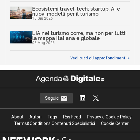
Ecosistemi travel-tech: startup, AI e
nuovi modelli per il turismo
15 Giu 2026
L’IA nel turismo corre, ma non per tutti:
la mappa italiana e globale
08 Mag 2026
Vedi tutti gli approfondimenti >
Seguici
About
Autori
Tags
Rss Feed
Privacy e Cookie Policy
Terms&Conditions Contenuti Specialistici
Cookie Center