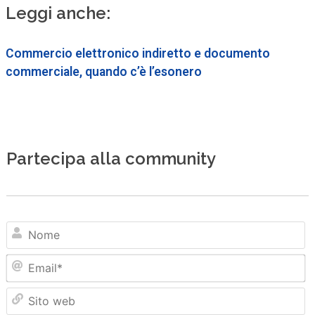
Leggi anche:
Commercio elettronico indiretto e documento
commerciale, quando c’è l’esonero
Partecipa alla community
N
Em
Sit
we