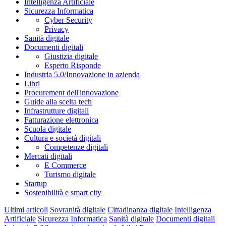
Pagamenti digitali
Intelligenza Artificiale
Sicurezza Informatica
Cyber Security
Privacy
Sanità digitale
Documenti digitali
Giustizia digitale
Esperto Risponde
Industria 5.0/Innovazione in azienda
Libri
Procurement dell'innovazione
Guide alla scelta tech
Infrastrutture digitali
Fatturazione elettronica
Scuola digitale
Cultura e società digitali
Competenze digitali
Mercati digitali
E Commerce
Turismo digitale
Startup
Sostenibilità e smart city
Ultimi articoli
Sovranità digitale
Cittadinanza digitale
Intelligenza