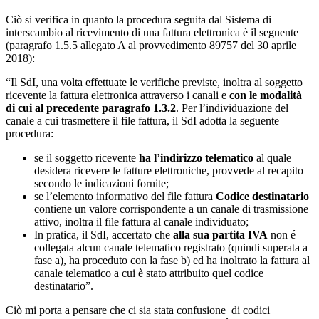
troverà nella sua area dedicata presso l’Agenzia delle Entrate, per il
destinatario no.
Ciò si verifica in quanto la procedura seguita dal Sistema di
interscambio al ricevimento di una fattura elettronica è il seguente
(paragrafo 1.5.5 allegato A al provvedimento 89757 del 30 aprile
2018):
“Il SdI, una volta effettuate le verifiche previste, inoltra al soggetto
ricevente la fattura elettronica attraverso i canali e
con le modalità
di cui al precedente paragrafo 1.3.2
. Per l’individuazione del
canale a cui trasmettere il file fattura, il SdI adotta la seguente
procedura:
se il soggetto ricevente
ha l’indirizzo telematico
al quale
desidera ricevere le fatture elettroniche, provvede al recapito
secondo le indicazioni fornite;
se l’elemento informativo del file fattura
Codice destinatario
contiene un valore corrispondente a un canale di trasmissione
attivo, inoltra il file fattura al canale individuato;
In pratica, il SdI, accertato che
alla sua partita IVA
non é
collegata alcun canale telematico registrato (quindi superata a
fase a), ha proceduto con la fase b) ed ha inoltrato la fattura al
canale telematico a cui è stato attribuito quel codice
destinatario”.