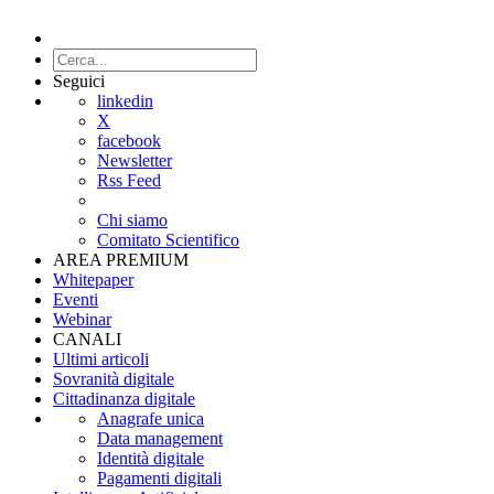
Seguici
linkedin
X
facebook
Newsletter
Rss Feed
Chi siamo
Comitato Scientifico
AREA PREMIUM
Whitepaper
Eventi
Webinar
CANALI
Ultimi articoli
Sovranità digitale
Cittadinanza digitale
Anagrafe unica
Data management
Identità digitale