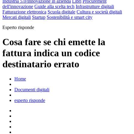
Artificiale
Sicurezza Informatica
Sanità digitale
Documenti digitali
Industria 5.0/Innovazione in azienda
Libri
Procurement
dell'innovazione
Guide alla scelta tech
Infrastrutture digitali
Fatturazione elettronica
Scuola digitale
Cultura e società digitali
Mercati digitali
Startup
Sostenibilità e smart city
Esperto risponde
Cosa fare se chi emette la
fattura indica un codice
destinatario errato
Home
Documenti digitali
esperto risponde