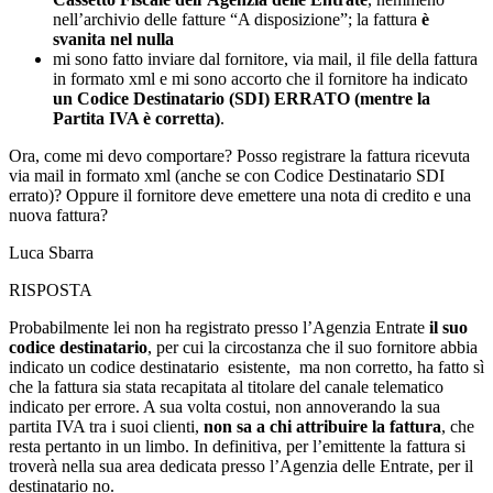
la fattura, però, non ci è mai arrivata e non risulta
nel
Cassetto Fiscale dell’Agenzia delle Entrate
, nemmeno
nell’archivio delle fatture “A disposizione”; la fattura
è
svanita nel nulla
mi sono fatto inviare dal fornitore, via mail, il file della fattura
in formato xml e mi sono accorto che il fornitore ha indicato
un Codice Destinatario (SDI) ERRATO (mentre la
Partita IVA è corretta)
.
Ora, come mi devo comportare? Posso registrare la fattura ricevuta
via mail in formato xml (anche se con Codice Destinatario SDI
errato)? Oppure il fornitore deve emettere una nota di credito e una
nuova fattura?
Luca Sbarra
RISPOSTA
Probabilmente lei non ha registrato presso l’Agenzia Entrate
il suo
codice destinatario
, per cui la circostanza che il suo fornitore abbia
indicato un codice destinatario esistente, ma non corretto, ha fatto sì
che la fattura sia stata recapitata al titolare del canale telematico
indicato per errore. A sua volta costui, non annoverando la sua
partita IVA tra i suoi clienti,
non sa a chi attribuire la fattura
, che
resta pertanto in un limbo. In definitiva, per l’emittente la fattura si