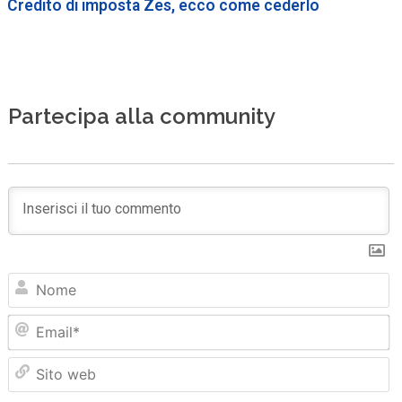
Credito di imposta Zes, ecco come cederlo
Partecipa alla community
N
Em
Sit
we