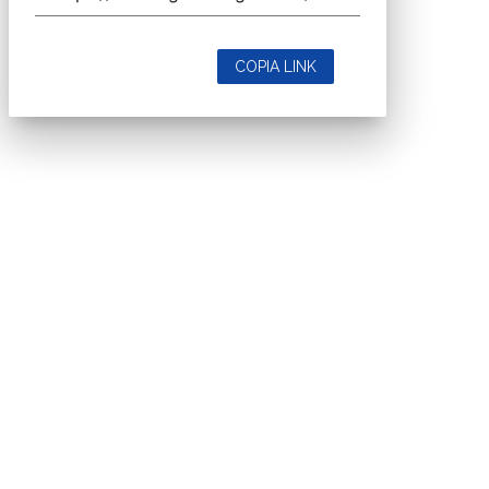
Testata registrata al Tribunale di Milano, numero registrazione 1927.
Testata scientifica ISSN 2421-4167
Indirizzo
Via Moretto da Brescia, 22
Milano - Italia
CAP 20133
Contatti
Contatta il nostro team per maggiori informazioni
Nextwork360 - Codice fiscale e Partita IVA 13868590962 - © 2026
Nextwork360. ALL RIGHTS RESERVED. ISP AWS
Mappa del sito
close
Codice Rss
Clicca sul pulsante per copiare il link RSS negli