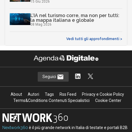
Argomenti
C
E
conservazione digitale
Esperto risponde
Canali
Documenti digitali
Fatturazione elettronica