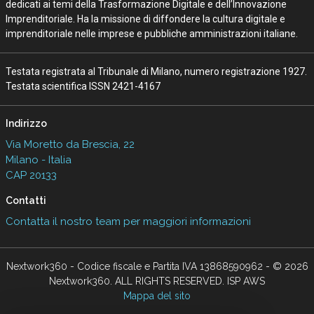
InnovAttori
Quali competenze per portare la
physical AI nello spazio: il caso Sitael
22 Lug 2026
AI in azienda, perché gestire il
cambiamento è anche una questione di
sicurezza
10 Lug 2026
Data center, quanto cresce l’Italia: ma
attenzione al thermal management
06 Lug 2026
Ecosistemi travel-tech: startup, AI e
nuovi modelli per il turismo
15 Giu 2026
L’IA nel turismo corre, ma non per tutti:
la mappa italiana e globale
08 Mag 2026