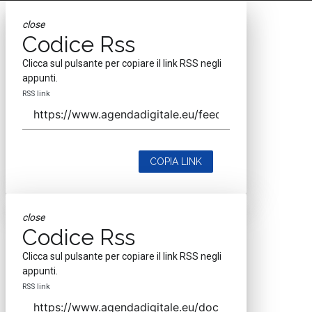
Vedi tutti gli approfondimenti >
Seguici
About
Autori
Tags
Rss Feed
Privacy e Cookie Policy
Terms&Conditions Contenuti Specialistici
Cookie Center
Nextwork360
è il più grande network in Italia di testate e portali B2B
dedicati ai temi della Trasformazione Digitale e dell’Innovazione
Imprenditoriale. Ha la missione di diffondere la cultura digitale e
imprenditoriale nelle imprese e pubbliche amministrazioni italiane.