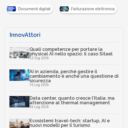
Scaricalo gratis!
DOWNLOAD