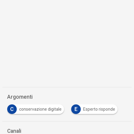
Scaricalo gratis!
DOWNLOAD
WHITEPAPER
La scelta strategica del cloud: guida alla
conformità GDPR per le aziende
11 Nov 2024