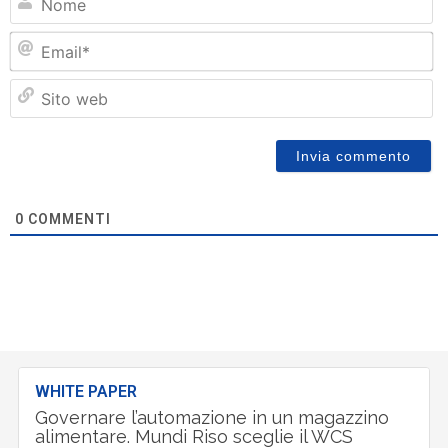
Em
Si
w
0
COMMENTI
WHITE PAPER
Governare l’automazione in un magazzino
alimentare. Mundi Riso sceglie il WCS