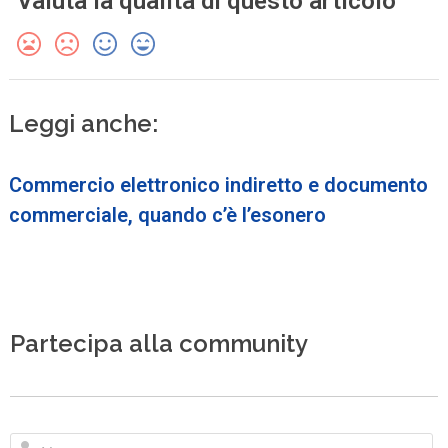
Valuta la qualità di questo articolo
Leggi anche:
Commercio elettronico indiretto e documento
commerciale, quando c’è l’esonero
Partecipa alla community
N