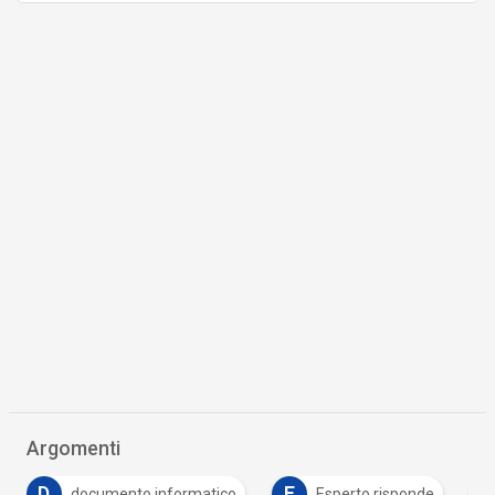
Argomenti
D
E
F
documento informatico
Esperto risponde