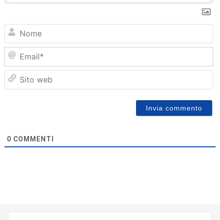
N
Em
Sit
we
0
COMMENTI