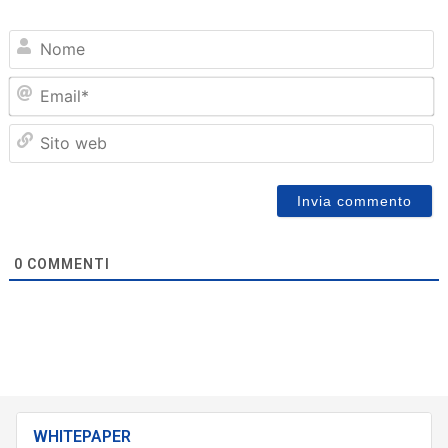
N
Em
Sit
we
0
COMMENTI
WHITEPAPER