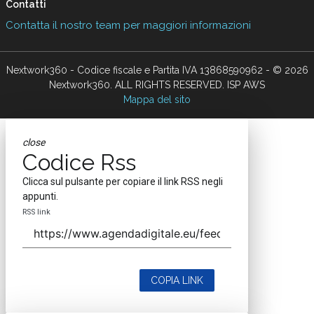
Contatti
Contatta il nostro team per maggiori informazioni
Nextwork360 - Codice fiscale e Partita IVA 13868590962 - © 2026
Nextwork360. ALL RIGHTS RESERVED. ISP AWS
Mappa del sito
close
Codice Rss
Clicca sul pulsante per copiare il link RSS negli
appunti.
RSS link
COPIA LINK