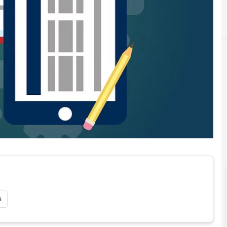
C
conservazione digit
Documenti digitali
i