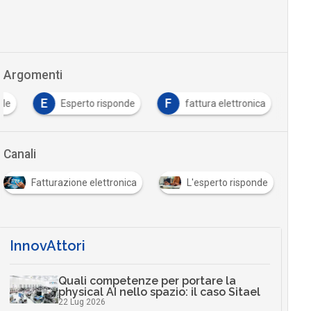
Argomenti
E
F
ale
Esperto risponde
fattura elettronica
Canali
Fatturazione elettronica
L'esperto risponde
InnovAttori
Quali competenze per portare la
physical AI nello spazio: il caso Sitael
22 Lug 2026