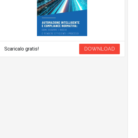
Scaricalo gratis!
DOWNLOAD