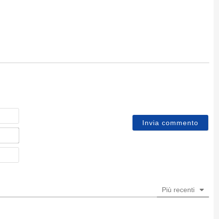
Nome
Email*
Sito
web
Più recenti