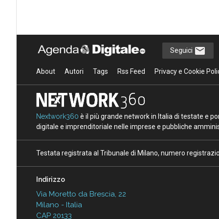
Seguici
About
Autori
Tags
Rss Feed
Privacy e Cookie Poli
Nextwork360
è il più grande network in Italia di testate e 
digitale e imprenditoriale nelle imprese e pubbliche amminist
Testata registrata al Tribunale di Milano, numero registraz
Indirizzo
Via Moretto da Brescia, 22
Milano - Italia
CAP 20133