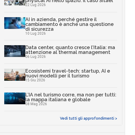
physical AI nello spazio: il caso Sitael
22 Lug 2026
AI in azienda, perché gestire il
cambiamento è anche una questione
di sicurezza
10 Lug 2026
Data center, quanto cresce l’Italia: ma
attenzione al thermal management
06 Lug 2026
Ecosistemi travel-tech: startup, AI e
nuovi modelli per il turismo
15 Giu 2026
L’IA nel turismo corre, ma non per tutti:
la mappa italiana e globale
08 Mag 2026
Vedi tutti gli approfondimenti >