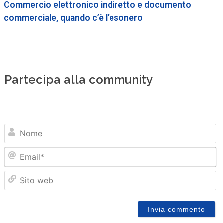
Commercio elettronico indiretto e documento
commerciale, quando c’è l’esonero
Partecipa alla community
N
Em
Sit
we