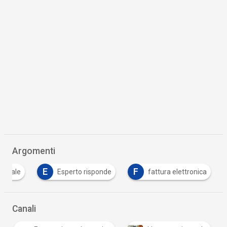
Argomenti
E
F
igitale
Esperto risponde
fattura elettronica
Canali