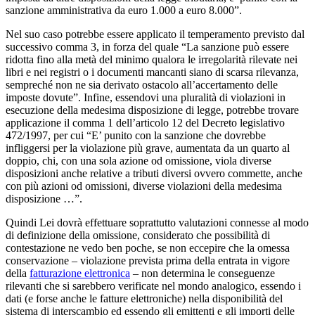
sanzione amministrativa da euro 1.000 a euro 8.000”.
Nel suo caso potrebbe essere applicato il temperamento previsto dal
successivo comma 3, in forza del quale “La sanzione può essere
ridotta fino alla metà del minimo qualora le irregolarità rilevate nei
libri e nei registri o i documenti mancanti siano di scarsa rilevanza,
sempreché non ne sia derivato ostacolo all’accertamento delle
imposte dovute”. Infine, essendovi una pluralità di violazioni in
esecuzione della medesima disposizione di legge, potrebbe trovare
applicazione il comma 1 dell’articolo 12 del Decreto legislativo
472/1997, per cui “E’ punito con la sanzione che dovrebbe
infliggersi per la violazione più grave, aumentata da un quarto al
doppio, chi, con una sola azione od omissione, viola diverse
disposizioni anche relative a tributi diversi ovvero commette, anche
con più azioni od omissioni, diverse violazioni della medesima
disposizione …”.
Quindi Lei dovrà effettuare soprattutto valutazioni connesse al modo
di definizione della omissione, considerato che possibilità di
contestazione ne vedo ben poche, se non eccepire che la omessa
conservazione – violazione prevista prima della entrata in vigore
della
fatturazione elettronica
– non determina le conseguenze
rilevanti che si sarebbero verificate nel mondo analogico, essendo i
dati (e forse anche le fatture elettroniche) nella disponibilità del
sistema di interscambio ed essendo gli emittenti e gli importi delle