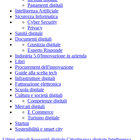
Pagamenti digitali
Intelligenza Artificiale
Sicurezza Informatica
Cyber Security
Privacy
Sanità digitale
Documenti digitali
Giustizia digitale
Esperto Risponde
Industria 5.0/Innovazione in azienda
Libri
Procurement dell'innovazione
Guide alla scelta tech
Infrastrutture digitali
Fatturazione elettronica
Scuola digitale
Cultura e società digitali
Competenze digitali
Mercati digitali
E Commerce
Turismo digitale
Startup
Sostenibilità e smart city
Ultimi articoli
Sovranità digitale
Cittadinanza digitale
Intelligenza