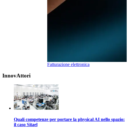
Fatturazione elettronica
…
InnovAttori
Quali competenze per portare la physical AI nello spazio:
il caso Sitael