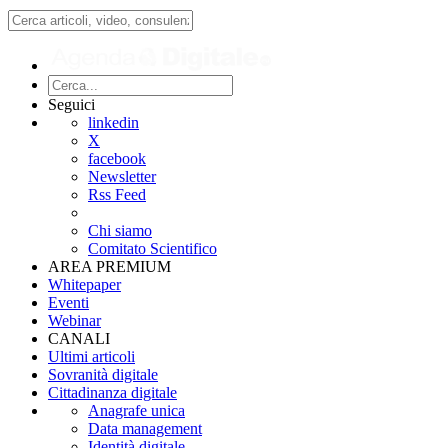
Seguici
linkedin
X
facebook
Newsletter
Rss Feed
Chi siamo
Comitato Scientifico
AREA PREMIUM
Whitepaper
Eventi
Webinar
CANALI
Ultimi articoli
Sovranità digitale
Cittadinanza digitale
Anagrafe unica
Data management
Identità digitale