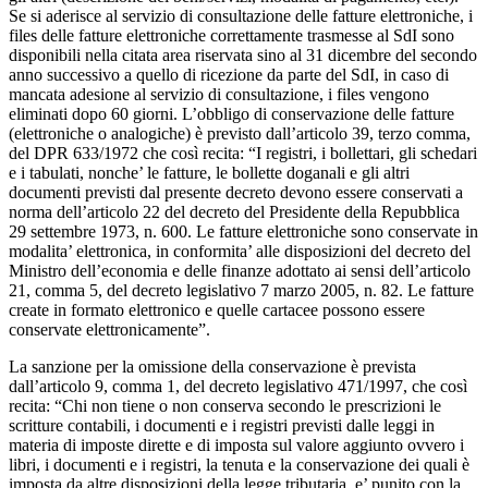
Se si aderisce al servizio di consultazione delle fatture elettroniche, i
files delle fatture elettroniche correttamente trasmesse al SdI sono
disponibili nella citata area riservata sino al 31 dicembre del secondo
anno successivo a quello di ricezione da parte del SdI, in caso di
mancata adesione al servizio di consultazione, i files vengono
eliminati dopo 60 giorni. L’obbligo di conservazione delle fatture
(elettroniche o analogiche) è previsto dall’articolo 39, terzo comma,
del DPR 633/1972 che così recita: “I registri, i bollettari, gli schedari
e i tabulati, nonche’ le fatture, le bollette doganali e gli altri
documenti previsti dal presente decreto devono essere conservati a
norma dell’articolo 22 del decreto del Presidente della Repubblica
29 settembre 1973, n. 600. Le fatture elettroniche sono conservate in
modalita’ elettronica, in conformita’ alle disposizioni del decreto del
Ministro dell’economia e delle finanze adottato ai sensi dell’articolo
21, comma 5, del decreto legislativo 7 marzo 2005, n. 82. Le fatture
create in formato elettronico e quelle cartacee possono essere
conservate elettronicamente”.
La sanzione per la omissione della conservazione è prevista
dall’articolo 9, comma 1, del decreto legislativo 471/1997, che così
recita: “Chi non tiene o non conserva secondo le prescrizioni le
scritture contabili, i documenti e i registri previsti dalle leggi in
materia di imposte dirette e di imposta sul valore aggiunto ovvero i
libri, i documenti e i registri, la tenuta e la conservazione dei quali è
imposta da altre disposizioni della legge tributaria, e’ punito con la