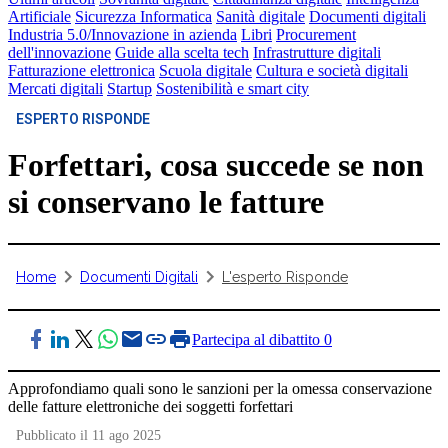
Artificiale
Sicurezza Informatica
Sanità digitale
Documenti digitali
Industria 5.0/Innovazione in azienda
Libri
Procurement
dell'innovazione
Guide alla scelta tech
Infrastrutture digitali
Fatturazione elettronica
Scuola digitale
Cultura e società digitali
Mercati digitali
Startup
Sostenibilità e smart city
ESPERTO RISPONDE
Forfettari, cosa succede se non
si conservano le fatture
Home
Documenti Digitali
L'esperto Risponde
Partecipa al dibattito
0
Approfondiamo quali sono le sanzioni per la omessa conservazione
delle fatture elettroniche dei soggetti forfettari
Pubblicato il 11 ago 2025