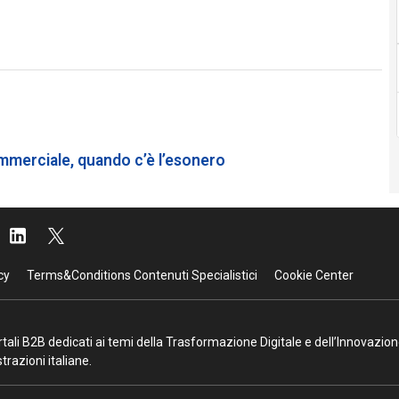
merciale, quando c’è l’esonero
cy
Terms&Conditions Contenuti Specialistici
Cookie Center
portali B2B dedicati ai temi della Trasformazione Digitale e dell’Innovazio
razioni italiane.