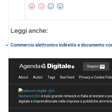
Leggi anche:
Commercio elettronico indiretto e documento com
Seguici
About
Autori
Tags
Rss Feed
Privacy e Cookie Poli
Nextwork360
è il più grande network in Italia di testate e 
digitale e imprenditoriale nelle imprese e pubbliche amminist