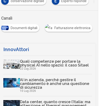
C
E
F
conservazione digitale
Esperto risponde
f
Canali
Documenti digitali
Fatturazione elettronica
InnovAttori
Quali competenze per portare la
physical AI nello spazio: il caso Sitael
22 Lug 2026
AI in azienda, perché gestire il
cambiamento è anche una questione
di sicurezza
10 Lug 2026
Data center, quanto cresce l’Italia: ma
attenzione al thermal management