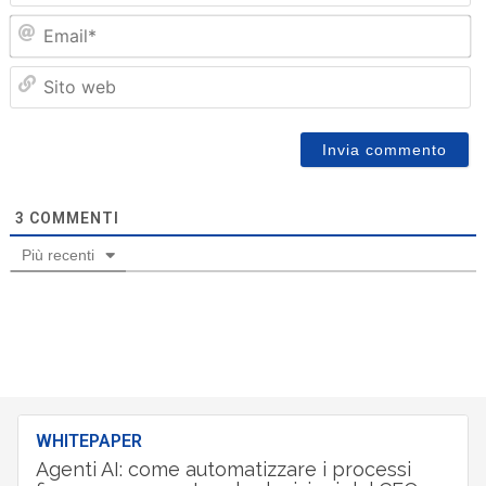
Em
Sit
we
3
COMMENTI
Più recenti
WHITEPAPER
Agenti AI: come automatizzare i processi