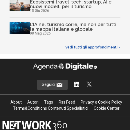
Ecosistemi travel-tech: startup, AI e
nuovi modelli per il turismo
15 Giu 2026
L’IA nel turismo corre, ma non per tutti:
la mappa italiana e globale
08 Mag 2026
Vedi tutti gli approfondimenti >
Seguici
About
Autori
Tags
Rss Feed
Privacy e Cookie Policy
Terms&Conditions Contenuti Specialistici
Cookie Center