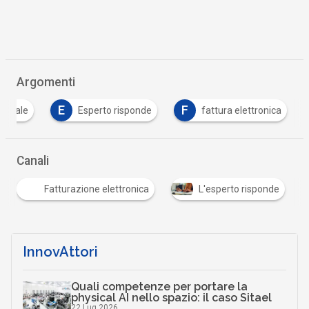
Argomenti
E
F
igitale
Esperto risponde
fattura elettronica
Canali
Fatturazione elettronica
L'esperto risponde
InnovAttori
Quali competenze per portare la
physical AI nello spazio: il caso Sitael
22 Lug 2026