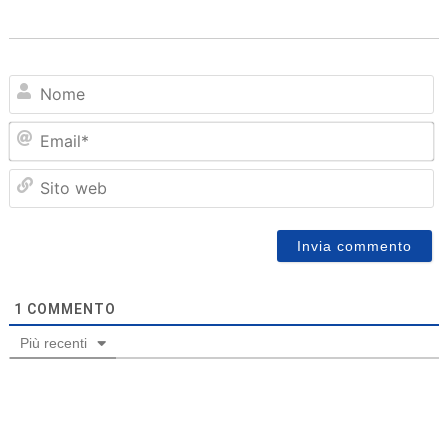
N
Em
Sit
we
1
COMMENTO
Più recenti