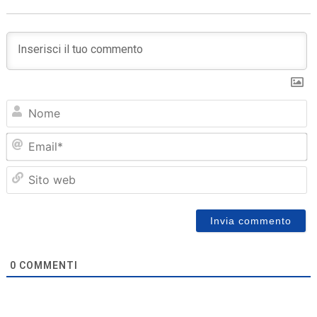
N
Em
Sit
we
0
COMMENTI