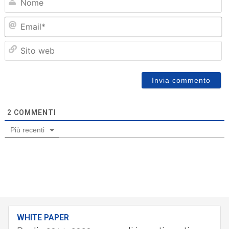
Em
Sit
we
2
COMMENTI
Più recenti
WHITE PAPER