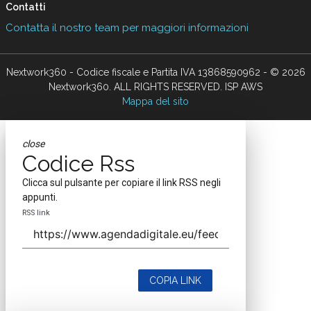
Contatti
Contatta il nostro team per maggiori informazioni
Nextwork360 - Codice fiscale e Partita IVA 13868590962 - © 2026
Nextwork360. ALL RIGHTS RESERVED. ISP AWS
Mappa del sito
close
Codice Rss
Clicca sul pulsante per copiare il link RSS negli
appunti.
RSS link
COPIA LINK