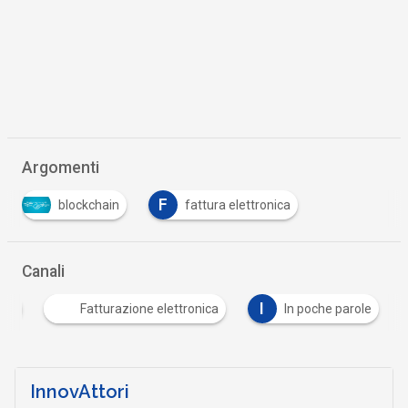
Argomenti
F
blockchain
fattura elettronica
…
Canali
I
ali
Fatturazione elettronica
In poche parole
…
InnovAttori