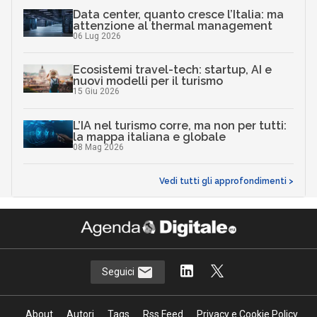
Data center, quanto cresce l’Italia: ma
attenzione al thermal management
06 Lug 2026
Ecosistemi travel-tech: startup, AI e
nuovi modelli per il turismo
15 Giu 2026
L’IA nel turismo corre, ma non per tutti:
la mappa italiana e globale
08 Mag 2026
Vedi tutti gli approfondimenti >
Seguici
About
Autori
Tags
Rss Feed
Privacy e Cookie Policy