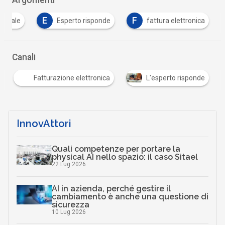
Argomenti
E
F
igitale
Esperto risponde
fattura elettronica
Canali
Fatturazione elettronica
L'esperto risponde
InnovAttori
Quali competenze per portare la
physical AI nello spazio: il caso Sitael
22 Lug 2026
AI in azienda, perché gestire il
cambiamento è anche una questione di
sicurezza
10 Lug 2026