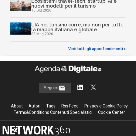
Ecosistemi travel-tech: startup, AI e
nuovi modelli per il turismo
15 Giu 2026
L’IA nel turismo corre, ma non per tutti:
la mappa italiana e globale
08 Mag 2026
Vedi tutti gli approfondimenti >
Seguici
About
Autori
Tags
Rss Feed
Privacy e Cookie Policy
Terms&Conditions Contenuti Specialistici
Cookie Center