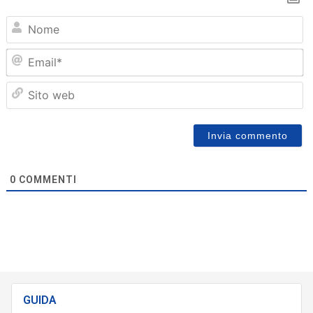
N
Em
Sit
we
0
COMMENTI
GUIDA