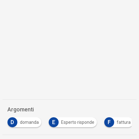
Argomenti
D
E
F
domanda
Esperto risponde
fattura