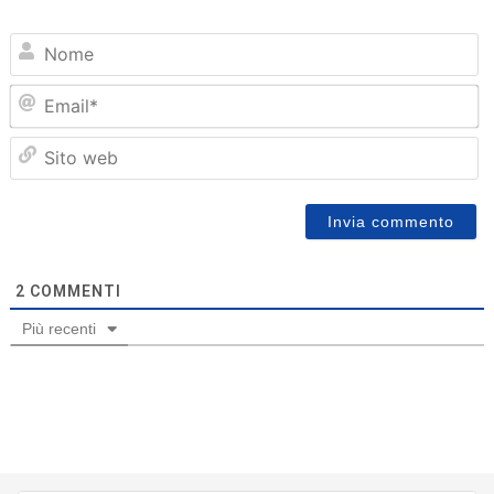
N
Em
Sit
we
2
COMMENTI
Più recenti