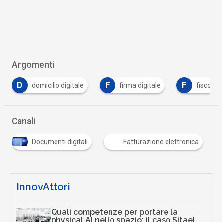
Argomenti
F
F
F
firma digitale
fisco
formazione
Canali
Documenti digitali
Fatturazione elettronica
InnovAttori
Quali competenze per portare la
physical AI nello spazio: il caso Sitael