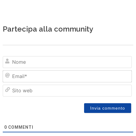
Partecipa alla community
N
Em
Sit
we
0
COMMENTI