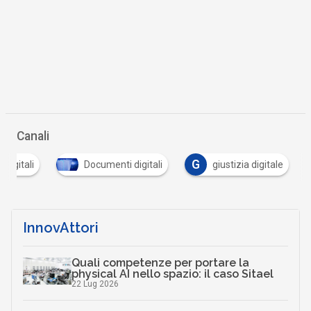
Canali
G
 digitali
Documenti digitali
giustizia digitale
InnovAttori
Quali competenze per portare la
physical AI nello spazio: il caso Sitael
22 Lug 2026