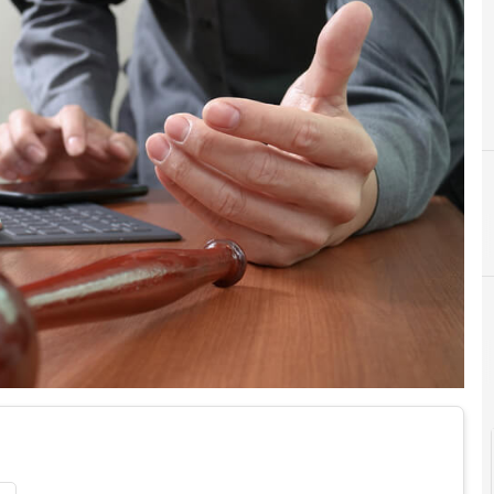
C
crittografia