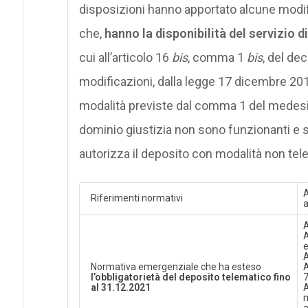
disposizioni hanno apportato alcune modifich
che,
hanno la disponibilità del servizio 
cui all’articolo 16
bis
, comma 1
bis
, del de
modificazioni, dalla legge 17 dicembre 20
modalità previste dal comma 1 del medesim
dominio giustizia non sono funzionanti e sus
autorizza il deposito con modalità non tel
A
Riferimenti normativi
a
A
A
e
A
Normativa emergenziale che ha esteso
A
l’obbligatorietà del deposito telematico fino
7
al 31.12.2021
A
m
a