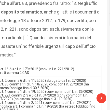
e all’art. 83, prevedendo fra l’altro: “3. Negli uffici
di deposito telematico
, anche gli atti e i documenti di
creto-legge 18 ottobre 2012, n. 179, convertito, con
12, n. 221, sono depositati esclusivamente con le
o articolo […] Quando i sistemi informatici del
siste un’indifferibile urgenza, il capo dell’ufficio
ematica.”
rt. 16
bis
d.l. n. 179/2012 (conv. in l. n. 221/2012)
rt. 5 comma 2 CAD
rt. 2 comma 6 d.l. n. 11/2020 (abrogato da l. n. 27/2020)
rt. 83 comma 11 d.l. n. 18/2020 conv. con l. n. 27/2020 (ha
steso l’obbligo fino al 30.6.2020)
rt. 1 comma 1 d.l. n. 19/2020 (conv. con modif. L. n. 35/2020)
rt. 221 commi 2, 3 e 5 d.l. n. 34/2020 (conv con modif. l. n.
7/2020) (ha esteso l’obbligo fino al 31.10.2020)
rt. 1 comma 1 d.l. n. 2/2021 (conv. con modif. L. n. 29/2021)
odifica art. 1 comma 1 d.l. n. 19/2020 (ha esteso l’obbligo fino
l 30.4.2021)