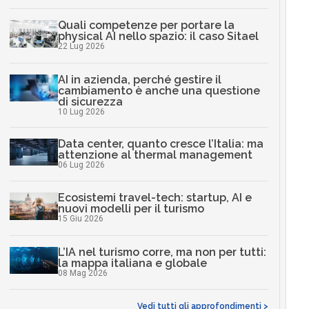
Quali competenze per portare la
physical AI nello spazio: il caso Sitael
22 Lug 2026
AI in azienda, perché gestire il
cambiamento è anche una questione
di sicurezza
10 Lug 2026
Data center, quanto cresce l’Italia: ma
attenzione al thermal management
06 Lug 2026
Ecosistemi travel-tech: startup, AI e
nuovi modelli per il turismo
15 Giu 2026
L’IA nel turismo corre, ma non per tutti:
la mappa italiana e globale
08 Mag 2026
Vedi tutti gli approfondimenti >