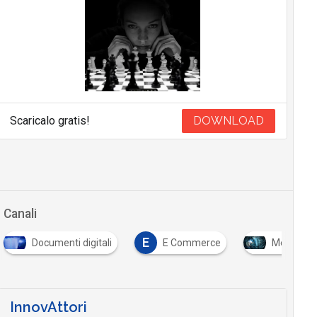
Scaricalo gratis!
DOWNLOAD
Canali
E
Documenti digitali
E Commerce
Mercati dig
InnovAttori