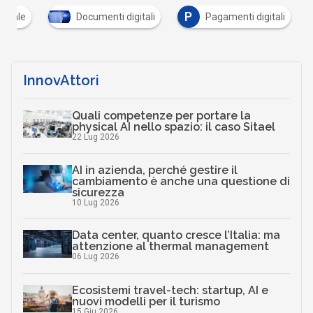
P
gitale
Documenti digitali
Pagamenti digitali
InnovAttori
Quali competenze per portare la
physical AI nello spazio: il caso Sitael
22 Lug 2026
AI in azienda, perché gestire il
cambiamento è anche una questione di
sicurezza
10 Lug 2026
Data center, quanto cresce l’Italia: ma
attenzione al thermal management
06 Lug 2026
Ecosistemi travel-tech: startup, AI e
nuovi modelli per il turismo
15 Giu 2026