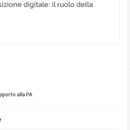
upporto alla PA
e