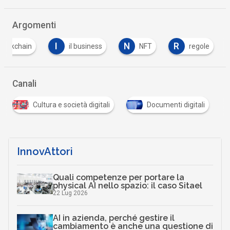
Argomenti
I
N
R
blockchain
il business
NFT
regole
Canali
Cultura e società digitali
Documenti digitali
InnovAttori
Quali competenze per portare la
physical AI nello spazio: il caso Sitael
22 Lug 2026
AI in azienda, perché gestire il
cambiamento è anche una questione di