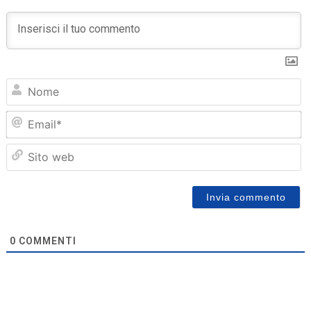
N
Em
Sit
we
0
COMMENTI