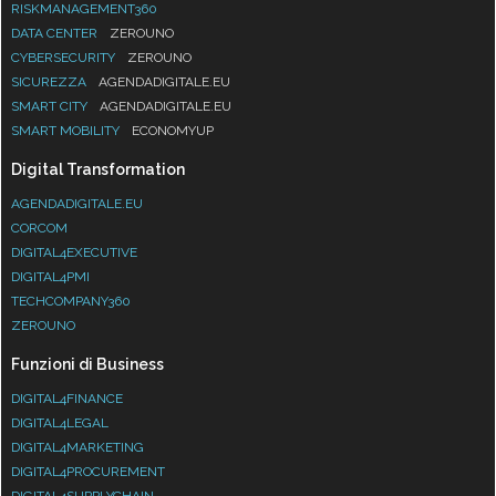
RISKMANAGEMENT360
DATA CENTER
ZEROUNO
CYBERSECURITY
ZEROUNO
SICUREZZA
AGENDADIGITALE.EU
SMART CITY
AGENDADIGITALE.EU
SMART MOBILITY
ECONOMYUP
Digital Transformation
AGENDADIGITALE.EU
CORCOM
DIGITAL4EXECUTIVE
DIGITAL4PMI
TECHCOMPANY360
ZEROUNO
Funzioni di Business
DIGITAL4FINANCE
DIGITAL4LEGAL
DIGITAL4MARKETING
DIGITAL4PROCUREMENT
DIGITAL4SUPPLYCHAIN