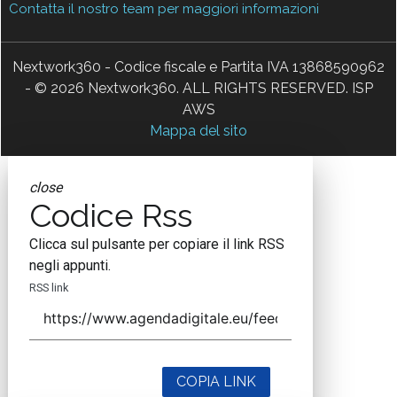
Contatta il nostro team per maggiori informazioni
Nextwork360 - Codice fiscale e Partita IVA 13868590962
- © 2026 Nextwork360. ALL RIGHTS RESERVED. ISP
AWS
Mappa del sito
close
Codice Rss
Clicca sul pulsante per copiare il link RSS
negli appunti.
RSS link
COPIA LINK