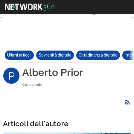
Ultimi articoli
Sovranità digitale
Cittadinanza digitale
Intel
Alberto Prior
P
Consulente
Articoli dell'autore