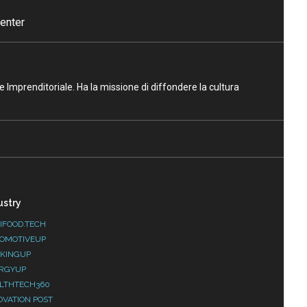
enter
ne Imprenditoriale. Ha la missione di diffondere la cultura
ustry
IFOOD.TECH
OMOTIVEUP
KINGUP
RGYUP
LTHTECH360
OVATION POST