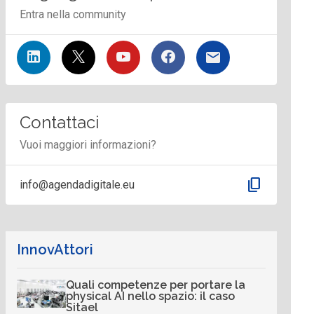
Entra nella community
Contattaci
Vuoi maggiori informazioni?
content_copy
info@agendadigitale.eu
InnovAttori
Quali competenze per portare la
physical AI nello spazio: il caso
Sitael