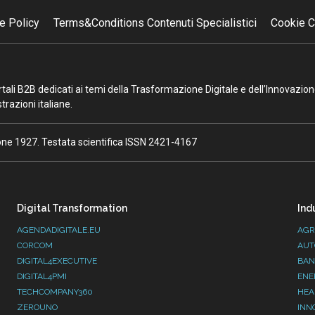
e Policy
Terms&Conditions Contenuti Specialistici
Cookie C
portali B2B dedicati ai temi della Trasformazione Digitale e dell’Innovazio
razioni italiane.
ione 1927. Testata scientifica ISSN 2421-4167
Digital Transformation
Ind
AGENDADIGITALE.EU
AGR
CORCOM
AUT
DIGITAL4EXECUTIVE
BAN
DIGITAL4PMI
ENE
TECHCOMPANY360
HEA
ZEROUNO
INN