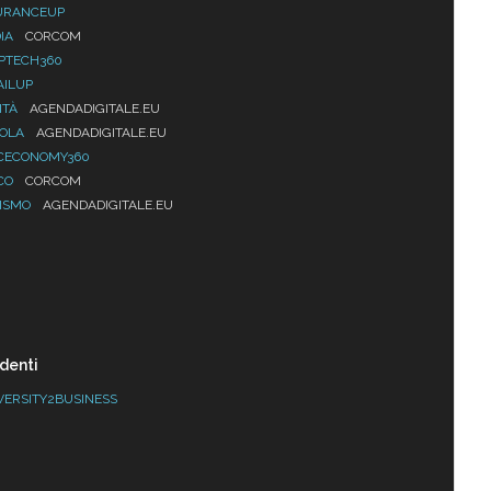
URANCEUP
IA
CORCOM
PTECH360
AILUP
ITÀ
AGENDADIGITALE.EU
UOLA
AGENDADIGITALE.EU
CECONOMY360
CO
CORCOM
ISMO
AGENDADIGITALE.EU
denti
VERSITY2BUSINESS