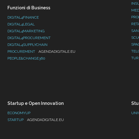
INS
Funzioni di Business
MED
PRO
DIGITAL4FINANCE
RET
DIGITAL4LEGAL
SAN
DIGITAL4MARKETING
SC
DIGITAL4PROCUREMENT
SPA
DIGITAL4SUPPLYCHAIN
TEL
PROCUREMENT
AGENDADIGITALE.EU
TUR
PEOPLE&CHANGE360
Startup e Open Innovation
Stu
ECONOMYUP
UNI
STARTUP
AGENDADIGITALE.EU