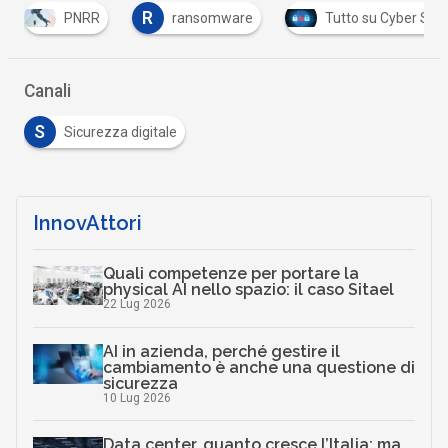
R
PNRR
ransomware
Tutto su Cyber Security
Canali
S
Sicurezza digitale
InnovAttori
Quali competenze per portare la
physical AI nello spazio: il caso Sitael
22 Lug 2026
AI in azienda, perché gestire il
cambiamento è anche una questione di
sicurezza
10 Lug 2026
Data center, quanto cresce l’Italia: ma