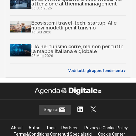
attenzione al thermal management
06 Lug 2026
Ecosistemi travel-tech: startup, AI e
nuovi modelli per il turismo
15 Giu 2026
L’IA nel turismo corre, ma non per tutti:
la mappa italiana e globale
08 Mag 2026
Vedi tutti gli approfondimenti >
Seguici
About
Autori
Tags
Rss Feed
Privacy e Cookie Policy
Terms&Conditions Contenuti Specialistici
Cookie Center