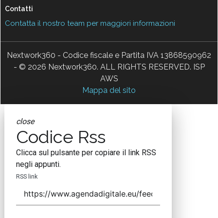
Contatti
Contatta il nostro team per maggiori informazioni
Nextwork360 - Codice fiscale e Partita IVA 13868590962
- © 2026 Nextwork360. ALL RIGHTS RESERVED. ISP
AWS
Mappa del sito
close
Codice Rss
Clicca sul pulsante per copiare il link RSS
negli appunti.
RSS link