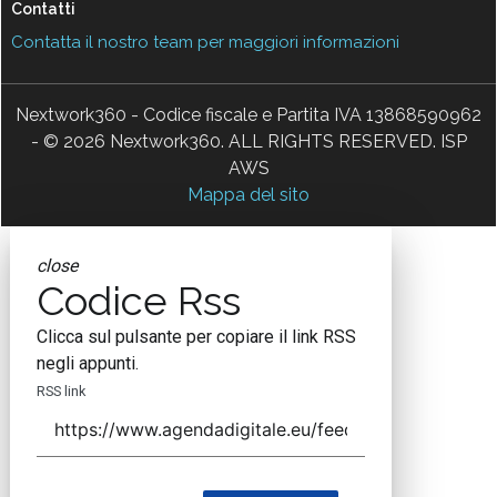
Contatti
Contatta il nostro team per maggiori informazioni
Nextwork360 - Codice fiscale e Partita IVA 13868590962
- © 2026 Nextwork360. ALL RIGHTS RESERVED. ISP
AWS
Mappa del sito
close
Codice Rss
Clicca sul pulsante per copiare il link RSS
negli appunti.
RSS link