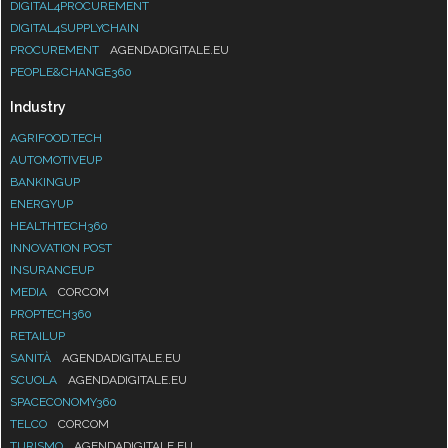
DIGITAL4PROCUREMENT
DIGITAL4SUPPLYCHAIN
PROCUREMENT
AGENDADIGITALE.EU
PEOPLE&CHANGE360
Industry
AGRIFOOD.TECH
AUTOMOTIVEUP
BANKINGUP
ENERGYUP
HEALTHTECH360
INNOVATION POST
INSURANCEUP
MEDIA
CORCOM
PROPTECH360
RETAILUP
SANITÀ
AGENDADIGITALE.EU
SCUOLA
AGENDADIGITALE.EU
SPACECONOMY360
TELCO
CORCOM
TURISMO
AGENDADIGITALE.EU