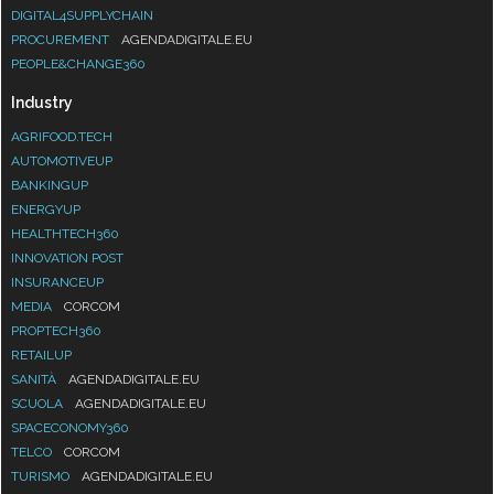
DIGITAL4SUPPLYCHAIN
PROCUREMENT
AGENDADIGITALE.EU
PEOPLE&CHANGE360
Industry
AGRIFOOD.TECH
AUTOMOTIVEUP
BANKINGUP
ENERGYUP
HEALTHTECH360
INNOVATION POST
INSURANCEUP
MEDIA
CORCOM
PROPTECH360
RETAILUP
SANITÀ
AGENDADIGITALE.EU
SCUOLA
AGENDADIGITALE.EU
SPACECONOMY360
TELCO
CORCOM
TURISMO
AGENDADIGITALE.EU