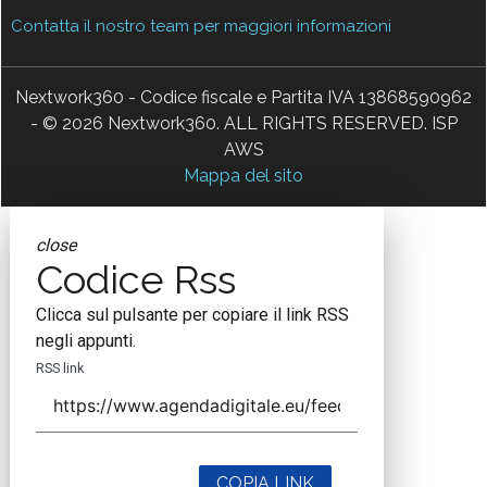
Contatta il nostro team per maggiori informazioni
Nextwork360 - Codice fiscale e Partita IVA 13868590962
- © 2026 Nextwork360. ALL RIGHTS RESERVED. ISP
AWS
Mappa del sito
close
Codice Rss
Clicca sul pulsante per copiare il link RSS
negli appunti.
RSS link
COPIA LINK