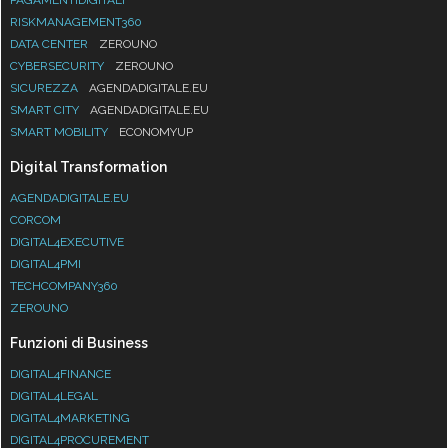
RISKMANAGEMENT360
DATA CENTER
ZEROUNO
CYBERSECURITY
ZEROUNO
SICUREZZA
AGENDADIGITALE.EU
SMART CITY
AGENDADIGITALE.EU
SMART MOBILITY
ECONOMYUP
Digital Transformation
AGENDADIGITALE.EU
CORCOM
DIGITAL4EXECUTIVE
DIGITAL4PMI
TECHCOMPANY360
ZEROUNO
Funzioni di Business
DIGITAL4FINANCE
DIGITAL4LEGAL
DIGITAL4MARKETING
DIGITAL4PROCUREMENT