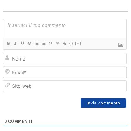
{}
[+]
N
Em
Si
w
0
COMMENTI