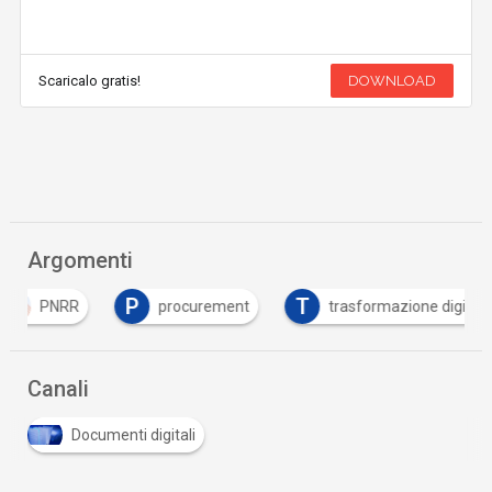
Scaricalo gratis!
DOWNLOAD
Argomenti
P
T
PNRR
procurement
trasformazione digitale
Canali
Documenti digitali