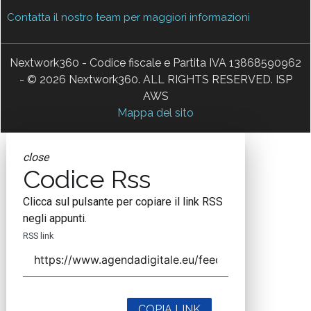
Contatta il nostro team per maggiori informazioni
Nextwork360 - Codice fiscale e Partita IVA 13868590962
- © 2026 Nextwork360. ALL RIGHTS RESERVED. ISP
AWS
Mappa del sito
close
Codice Rss
Clicca sul pulsante per copiare il link RSS
negli appunti.
RSS link
COPIA LINK