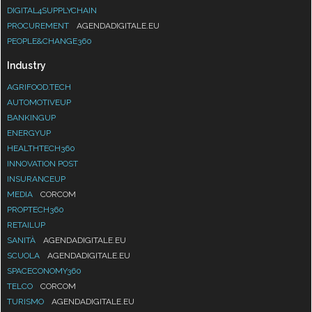
DIGITAL4SUPPLYCHAIN
PROCUREMENT
AGENDADIGITALE.EU
PEOPLE&CHANGE360
Industry
AGRIFOOD.TECH
AUTOMOTIVEUP
BANKINGUP
ENERGYUP
HEALTHTECH360
INNOVATION POST
INSURANCEUP
MEDIA
CORCOM
PROPTECH360
RETAILUP
SANITÀ
AGENDADIGITALE.EU
SCUOLA
AGENDADIGITALE.EU
SPACECONOMY360
TELCO
CORCOM
TURISMO
AGENDADIGITALE.EU