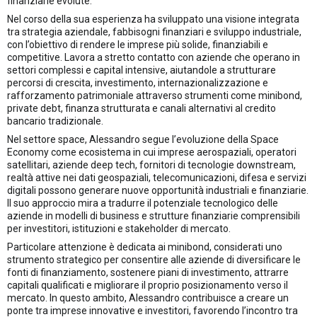
finanziarie evolute.
Nel corso della sua esperienza ha sviluppato una visione integrata
tra strategia aziendale, fabbisogni finanziari e sviluppo industriale,
con l’obiettivo di rendere le imprese più solide, finanziabili e
competitive. Lavora a stretto contatto con aziende che operano in
settori complessi e capital intensive, aiutandole a strutturare
percorsi di crescita, investimento, internazionalizzazione e
rafforzamento patrimoniale attraverso strumenti come minibond,
private debt, finanza strutturata e canali alternativi al credito
bancario tradizionale.
Nel settore space, Alessandro segue l’evoluzione della Space
Economy come ecosistema in cui imprese aerospaziali, operatori
satellitari, aziende deep tech, fornitori di tecnologie downstream,
realtà attive nei dati geospaziali, telecomunicazioni, difesa e servizi
digitali possono generare nuove opportunità industriali e finanziarie.
Il suo approccio mira a tradurre il potenziale tecnologico delle
aziende in modelli di business e strutture finanziarie comprensibili
per investitori, istituzioni e stakeholder di mercato.
Particolare attenzione è dedicata ai minibond, considerati uno
strumento strategico per consentire alle aziende di diversificare le
fonti di finanziamento, sostenere piani di investimento, attrarre
capitali qualificati e migliorare il proprio posizionamento verso il
mercato. In questo ambito, Alessandro contribuisce a creare un
ponte tra imprese innovative e investitori, favorendo l’incontro tra