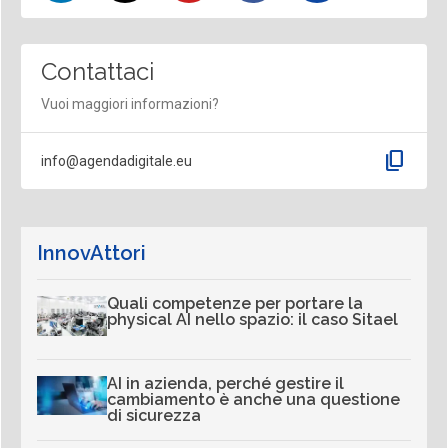
Contattaci
Vuoi maggiori informazioni?
content_copy
info@agendadigitale.eu
InnovAttori
Quali competenze per portare la
physical AI nello spazio: il caso Sitael
AI in azienda, perché gestire il
cambiamento è anche una questione
di sicurezza