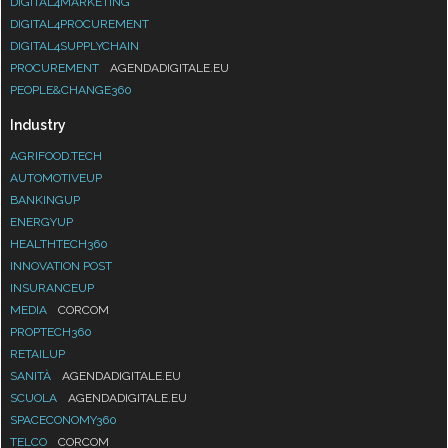
DIGITAL4MARKETING
DIGITAL4PROCUREMENT
DIGITAL4SUPPLYCHAIN
PROCUREMENT
AGENDADIGITALE.EU
PEOPLE&CHANGE360
Industry
AGRIFOOD.TECH
AUTOMOTIVEUP
BANKINGUP
ENERGYUP
HEALTHTECH360
INNOVATION POST
INSURANCEUP
MEDIA
CORCOM
PROPTECH360
RETAILUP
SANITÀ
AGENDADIGITALE.EU
SCUOLA
AGENDADIGITALE.EU
SPACECONOMY360
TELCO
CORCOM