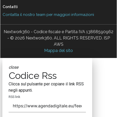
Contatti
Contatta il nostro team per maggiori informazioni
Nextwork360 - Codice fiscale e Partita IVA 13868590962
- © 2026 Nextwork360. ALL RIGHTS RESERVED. ISP
AWS
Mappa del sito
close
Codice Rss
Clicca sul pulsante per copiare il link RSS
negli appunti.
RSS link