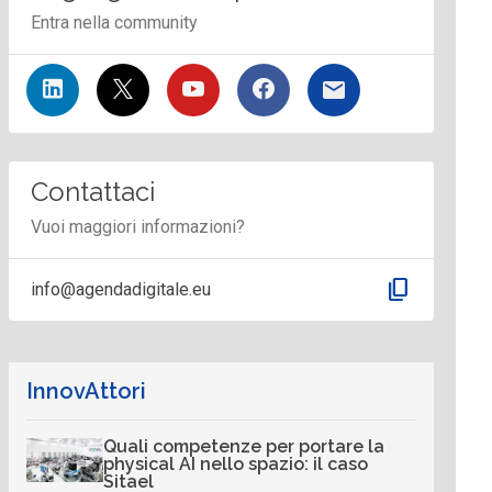
Entra nella community
Contattaci
Vuoi maggiori informazioni?
content_copy
info@agendadigitale.eu
InnovAttori
Quali competenze per portare la
physical AI nello spazio: il caso
Sitael