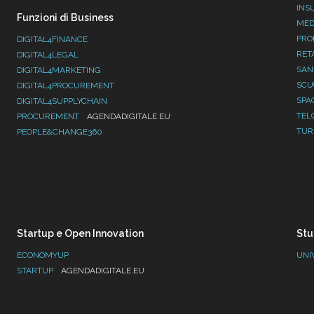
INS
Funzioni di Business
MED
PRO
DIGITAL4FINANCE
RET
DIGITAL4LEGAL
SAN
DIGITAL4MARKETING
SC
DIGITAL4PROCUREMENT
SPA
DIGITAL4SUPPLYCHAIN
TEL
PROCUREMENT
AGENDADIGITALE.EU
TUR
PEOPLE&CHANGE360
Startup e Open Innovation
Stu
ECONOMYUP
UNI
STARTUP
AGENDADIGITALE.EU