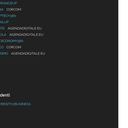
URANCEUP
IA
CORCOM
PTECH360
AILUP
ITÀ
AGENDADIGITALE.EU
UOLA
AGENDADIGITALE.EU
CECONOMY360
CO
CORCOM
ISMO
AGENDADIGITALE.EU
denti
VERSITY2BUSINESS