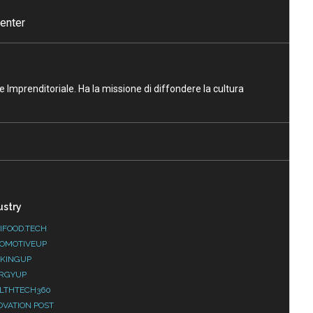
enter
ne Imprenditoriale. Ha la missione di diffondere la cultura
ustry
IFOOD.TECH
OMOTIVEUP
KINGUP
RGYUP
LTHTECH360
OVATION POST