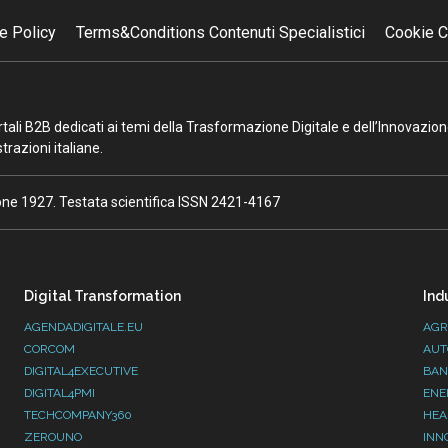
e Policy
Terms&Conditions Contenuti Specialistici
Cookie C
portali B2B dedicati ai temi della Trasformazione Digitale e dell’Innovazio
razioni italiane.
ione 1927. Testata scientifica ISSN 2421-4167
Digital Transformation
Ind
AGENDADIGITALE.EU
AGR
CORCOM
AUT
DIGITAL4EXECUTIVE
BAN
DIGITAL4PMI
ENE
TECHCOMPANY360
HEA
ZEROUNO
INN