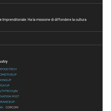
ne Imprenditoriale. Ha la missione di diffondere la cultura
ustry
IFOOD.TECH
OMOTIVEUP
KINGUP
RGYUP
LTHTECH360
OVATION POST
URANCEUP
IA
CORCOM