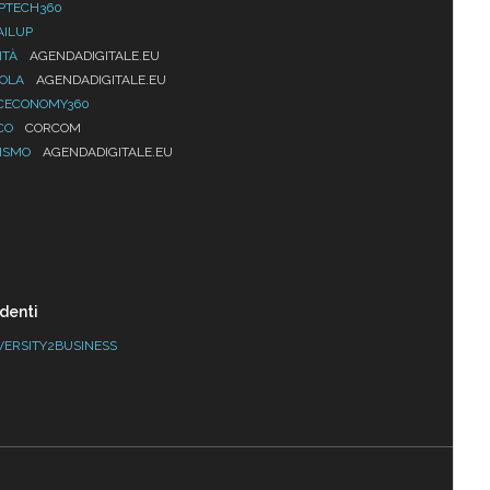
PTECH360
AILUP
ITÀ
AGENDADIGITALE.EU
UOLA
AGENDADIGITALE.EU
CECONOMY360
CO
CORCOM
ISMO
AGENDADIGITALE.EU
denti
VERSITY2BUSINESS