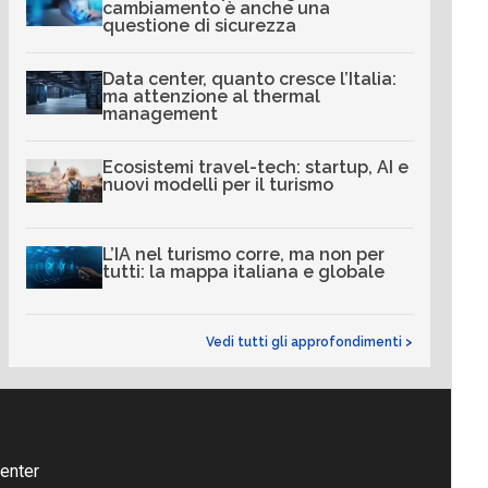
cambiamento è anche una
questione di sicurezza
Data center, quanto cresce l’Italia:
ma attenzione al thermal
management
Ecosistemi travel-tech: startup, AI e
nuovi modelli per il turismo
L’IA nel turismo corre, ma non per
tutti: la mappa italiana e globale
Vedi tutti gli approfondimenti >
enter