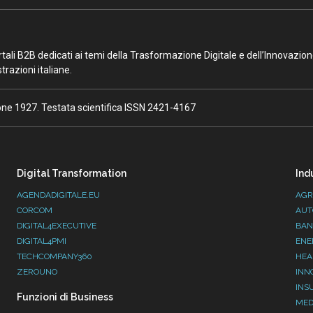
portali B2B dedicati ai temi della Trasformazione Digitale e dell’Innovazio
razioni italiane.
ione 1927. Testata scientifica ISSN 2421-4167
Digital Transformation
Ind
AGENDADIGITALE.EU
AGR
CORCOM
AUT
DIGITAL4EXECUTIVE
BAN
DIGITAL4PMI
ENE
TECHCOMPANY360
HEA
ZEROUNO
INN
INS
Funzioni di Business
MED