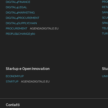
PRO
DIGITAL4FINANCE
RET
DIGITAL4LEGAL
SAN
DIGITAL4MARKETING
SC
DIGITAL4PROCUREMENT
SPA
DIGITAL4SUPPLYCHAIN
TEL
PROCUREMENT
AGENDADIGITALE.EU
TUR
PEOPLE&CHANGE360
Startup e Open Innovation
Stu
ECONOMYUP
UNI
STARTUP
AGENDADIGITALE.EU
Contatti