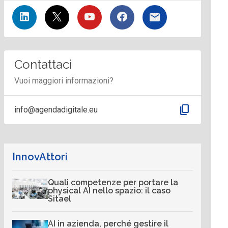
Contattaci
Vuoi maggiori informazioni?
content_copy
info@agendadigitale.eu
InnovAttori
Quali competenze per portare la
physical AI nello spazio: il caso
Sitael
AI in azienda, perché gestire il