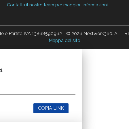
Contatta il nostro team per maggiori informazioni
ale e Partita IVA 13868590962 - © 2026 Nextwork360. AL
Mappa del sito
i.
COPIA LINK