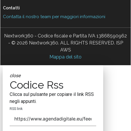
Contatti
Contatta il nostro team per maggiori informazioni
Nextwork360 - Codice fiscale e Partita IVA 13868590962
- © 2026 Nextwork360. ALL RIGHTS RESERVED. ISP
AWS
Mappa del sito
close
Codice Rss
Clicca sul pulsante per copiare il link RSS
negli appunti.
RSS link