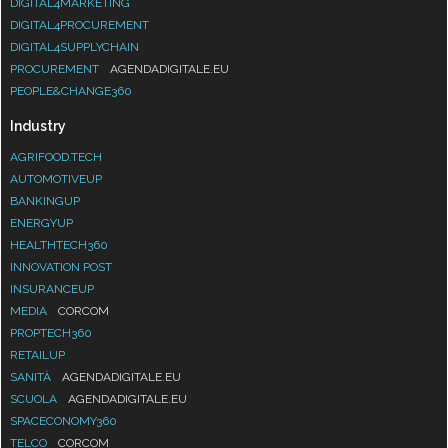
DIGITAL4MARKETING
DIGITAL4PROCUREMENT
DIGITAL4SUPPLYCHAIN
PROCUREMENT
AGENDADIGITALE.EU
PEOPLE&CHANGE360
Industry
AGRIFOOD.TECH
AUTOMOTIVEUP
BANKINGUP
ENERGYUP
HEALTHTECH360
INNOVATION POST
INSURANCEUP
MEDIA
CORCOM
PROPTECH360
RETAILUP
SANITÀ
AGENDADIGITALE.EU
SCUOLA
AGENDADIGITALE.EU
SPACECONOMY360
TELCO
CORCOM