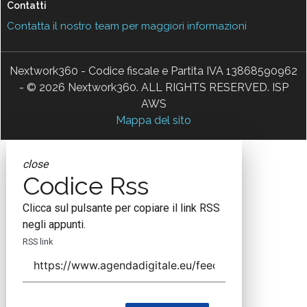
Contatti
Contatta il nostro team per maggiori informazioni
Nextwork360 - Codice fiscale e Partita IVA 13868590962
- © 2026 Nextwork360. ALL RIGHTS RESERVED. ISP
AWS
Mappa del sito
close
Codice Rss
Clicca sul pulsante per copiare il link RSS
negli appunti.
RSS link