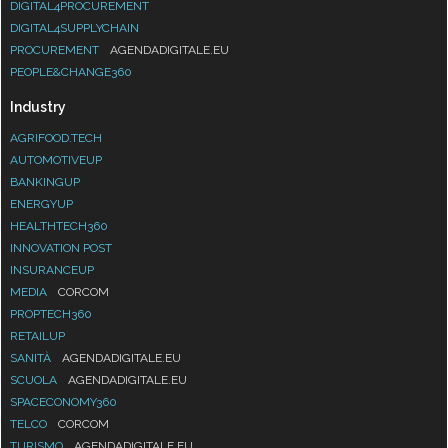
DIGITAL4PROCUREMENT
DIGITAL4SUPPLYCHAIN
PROCUREMENT
AGENDADIGITALE.EU
PEOPLE&CHANGE360
Industry
AGRIFOOD.TECH
AUTOMOTIVEUP
BANKINGUP
ENERGYUP
HEALTHTECH360
INNOVATION POST
INSURANCEUP
MEDIA
CORCOM
PROPTECH360
RETAILUP
SANITÀ
AGENDADIGITALE.EU
SCUOLA
AGENDADIGITALE.EU
SPACECONOMY360
TELCO
CORCOM
TURISMO
AGENDADIGITALE.EU