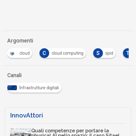
Argomenti
C
S
T
cloud
cloud computing
spid
trasform
Canali
Infrastrutture digitali
InnovAttori
Quali competenze per portare la
physical AI nello spazio: il caso Sitael