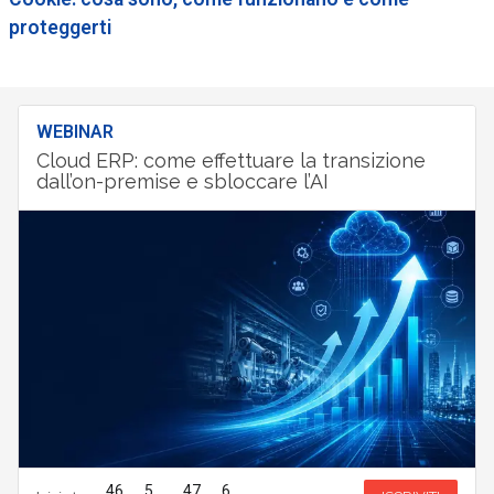
proteggerti
WEBINAR
Cloud ERP: come effettuare la transizione
dall’on-premise e sbloccare l’AI
46
5
47
5