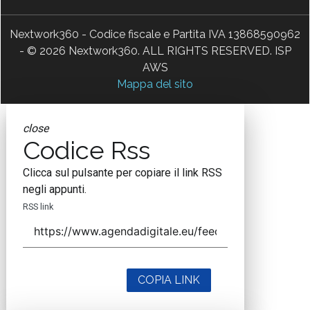
Nextwork360 - Codice fiscale e Partita IVA 13868590962
- © 2026 Nextwork360. ALL RIGHTS RESERVED. ISP
AWS
Mappa del sito
close
Codice Rss
Clicca sul pulsante per copiare il link RSS
negli appunti.
RSS link
COPIA LINK