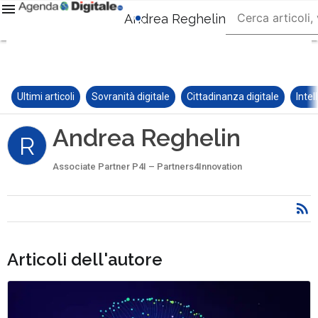
Andrea Reghelin
Ultimi articoli
Sovranità digitale
Cittadinanza digitale
Intel
Andrea Reghelin
R
Associate Partner P4I – Partners4Innovation
Articoli dell'autore