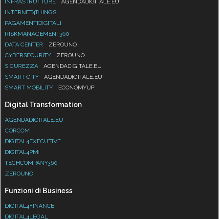
INFRASTRUTTURE
AGENDADIGITALE.EU
INTERNET4THINGS
PAGAMENTIDIGITALI
RISKMANAGEMENT360
DATA CENTER
ZEROUNO
CYBERSECURITY
ZEROUNO
SICUREZZA
AGENDADIGITALE.EU
SMART CITY
AGENDADIGITALE.EU
SMART MOBILITY
ECONOMYUP
Digital Transformation
AGENDADIGITALE.EU
CORCOM
DIGITAL4EXECUTIVE
DIGITAL4PMI
TECHCOMPANY360
ZEROUNO
Funzioni di Business
DIGITAL4FINANCE
DIGITAL4LEGAL