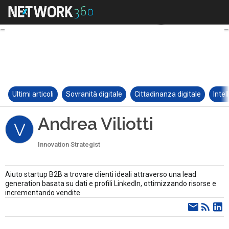
Ultimi articoli
Sovranità digitale
Cittadinanza digitale
Intel
Andrea Viliotti
V
Innovation Strategist
Aiuto startup B2B a trovare clienti ideali attraverso una lead
generation basata su dati e profili LinkedIn, ottimizzando risorse e
incrementando vendite